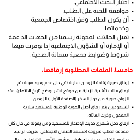
اجتياز البحث الاجتماعي.
موافقة اللجنة على الطلب.
أن يكون الطلب وفق اختصاص الجمعية
وخدماتها.
تقبل الحالات المحولة رسميا من الجهات الداعمة
أو الإمارة أو الشؤون الاجتماعية إذا توفرت فيها
شروط وضوابط جمعية سفانة الصحية.
خامسا: الملفات المطلوبة إرفاقها:
إرفاق صورة إقامة للزوجين سارية (في حال عدم وجود هوية يتم
ارفاق بيانات تأشيرة الزيارة من موقع ابشر يوضح تاريخ الانتهاء)، عقد
الزواج، صورة من جواز السفر (الصفحة الأولى) للزوجين.
للسعوديين يتم ارفاق أصل الهوية الوطنية للمستفيد سارية
المفعول وكرت العائلة.
ارفاق دخل شهري حديث الإصدار للمستفيد ومن يعوله في حال كان
مقدمة الطلب متزوجة (مشهد الضمان الاجتماعي، تعريف الراتب،
مشهد التقاعد، حساب المواطن، مشهد التأهيل الشامل في حال