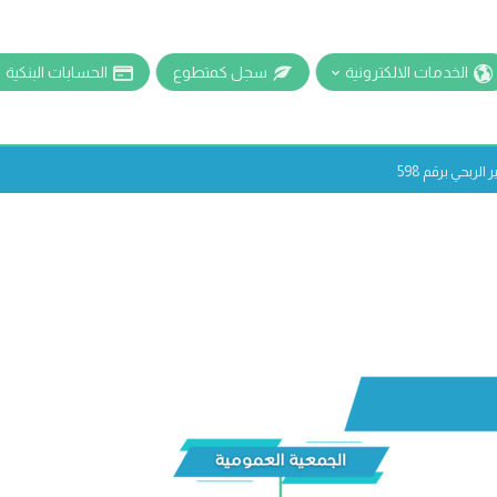
الخدمات الالكترونية
سجل كمتطوع
الحسابات البنكية
ربحي برقم 598