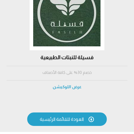
فسيلة للنبتات الطبيعية
خصم 30% على كافة الأصناف
عرض اللوكيشن

العودة للقائمة الرئيسية