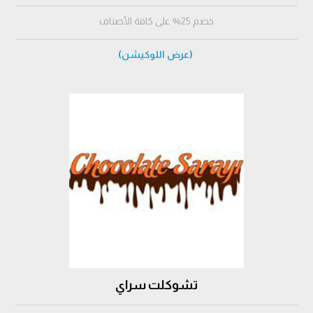
خصم 25% على كافة الأصناف
(عرض اللوكيشن)
تشوكلت سراي