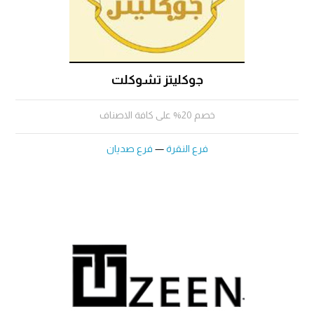
جوكليتز تشوكلت
خصم 20% على كافة الاصناف
فرع النقرة
—
فرع صديان