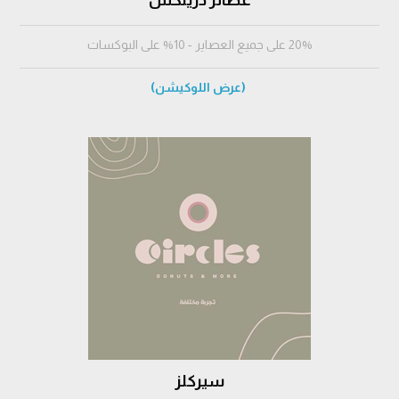
عصائر درينكس
20% على جميع العصاير - 10% على البوكسات
(عرض اللوكيشن)
سيركلز