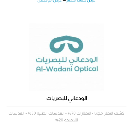
عرض خطاب الخصم
—
عرض اللوكيشن
الودعاني للبصريات
كشف النظر مجانا - النظارات 70% - العدسات الطبية 30% - العدسات
اللاصقة 20%