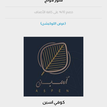
فلور لاونج
خصم 10% على كافة الأصناف
(عرض اللوكيشن)
كوفي اسبن