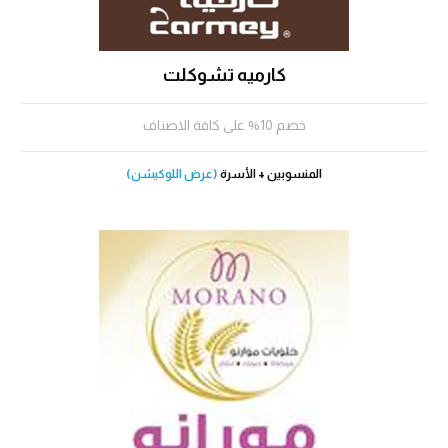
كارميه تشوكلت
خصم 10% على كافة الاصناف
المنسوبين + الأسرة
(عرض اللوكيشن)