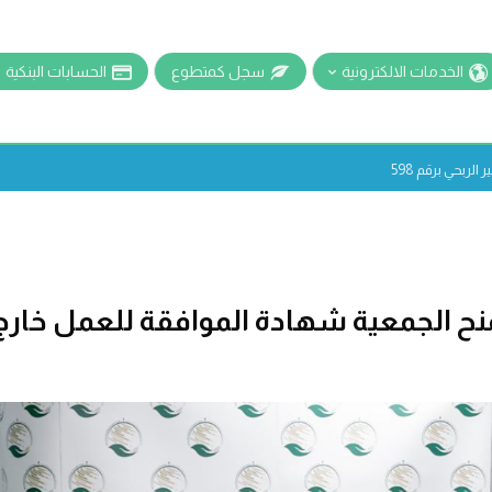
الخدمات الالكترونية
سجل كمتطوع
الحسابات البنكية
لربحي برقم 598
منح الجمعية شهادة الموافقة للعمل خارج