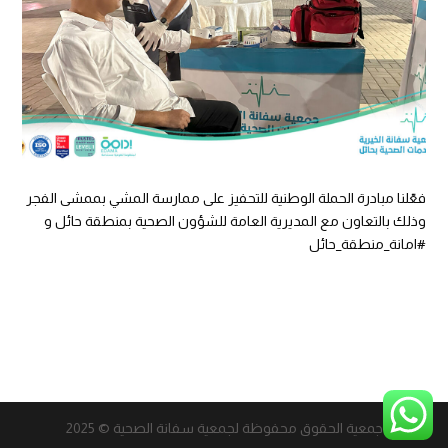
فعّلنا مبادرة الحملة الوطنية للتحفيز على ممارسة المشي بممشى الفجر
وذلك بالتعاون مع المديرية العامة للشؤون الصحية بمنطقة حائل و
#امانة_منطقة_حائل
جمعية الحقوق محفوظة لجمعية سفانة الصحية © 2025