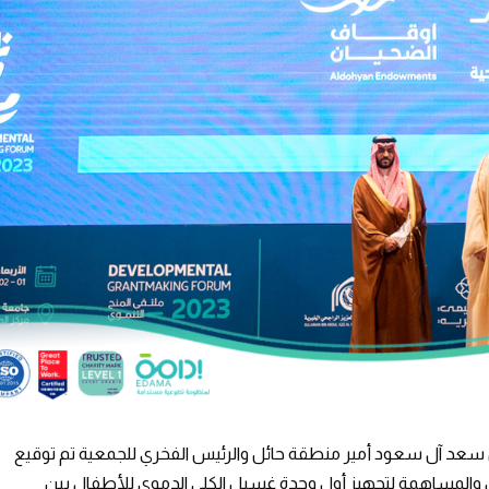
ن سعد آل سعود أمير منطقة حائل والرئيس الفخري للجمعية تم توقيع
ن والمساهمة لتجهيز أول وحدة غسيل الكلى الدموي للأطفال بين