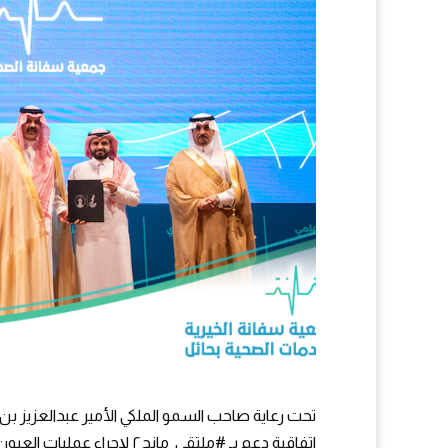
تحت رعاية صاحب السمو الملكي الأمير عبدالعزيز ب
اتفاقية دعم بـ
#ملتقى_مانح٢
لإجراء عمليات العيو