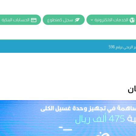
الخدمات الالكترونية
سجل كمتطوع
الحسابات البنكية
ربحي برقم 598
ان