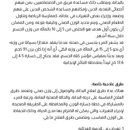
بالبدانة، ويتطلب ذلك مساعدة فريق من الاختصاصيين، بمن فيهم
أخصائي التغذية، الذين بإمكانهم مساعدة الشخص البدين على فهم
وضعه، وإجراء بعض التغيرات في عاداته، كممارسة الرياضة وتناول
الطعام الصحي، ويتم تحديد الوزن الصحي وكيفية بلوغه، ومن الممكن
أن يكون أول هدف هو التخلص من 5 إلى 10 بالمائة من وزن الجسم
خلال ستة أشهر.
قد يشعر المرء بتحسن في صحته عندما يفقد مقدارًا بسيطًا من وزنه؛
أي نحو 5 إلى 15 في المائة من وزنه الكلي. أي أنه إذا كان يزن 91 كجم،
ويعد بدينًا بمقياس مؤشر كتلة الجسم، فقد يحتاج إلى خسارة 4.5 إلى
13.6 كج ليبدأ بملاحظة النتائج الإيجابية.
طرق علاجية خاصة
:
هناك عدة طرق لعلاج البدانة، والوصول إلى وزن صحي، وتعتمد طرق
العلاج المناسبة على درجة البدانة، والحالة الصحية العامة، ورغبة المرء
بالمشاركة في خطة خسارة الوزن، والمحافظة على الطريقة الصحيحة
لإجراء التغيرات، والتي يمكن له الالتزام بها مدى الحياة، وذلك للحفاظ
على الوزن المناسب. وتتضمن طرق العلاج ما يلي:
تغيرات في الحمية الغذائية.