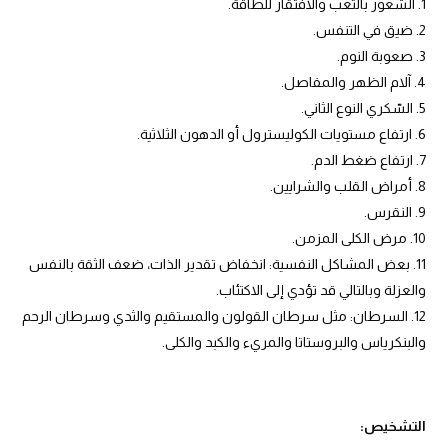
الشعور بالتعب والافتقار للطاقة.
ضيق في التنفس.
صعوبة النوم.
آلام الظهر والمفاصل.
السّكري النوع الثاني.
ارتفاع مستويات الكوليسترول أو الدهون الثلاثية.
ارتفاع ضغط الدم.
أمراض القلب والشرايين.
النقرس.
مرض الكلى المزمن.
بعض المشاكل النفسية: انخفاض تقدير الذات، ضعف الثقة بالنفس
والعزلة وبالتالي قد تؤدي إلى الاكتئاب.
السرطان: مثل سرطان القولون والمستقيم والثدي وسرطان الرحم
والبنكرياس والبروستاتا والمريء والكبد والكلى.
التشخيص
: