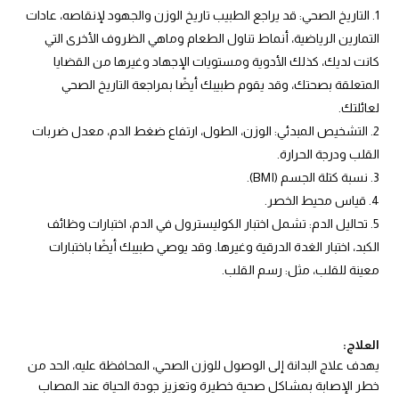
التاريخ الصحي: قد يراجع الطبيب تاريخ الوزن والجهود لإنقاصه، عادات
التمارين الرياضية، أنماط تناول الطعام وماهي الظروف الأخرى التي
كانت لديك، كذلك الأدوية ومستويات الإجهاد وغيرها من القضايا
المتعلقة بصحتك، وقد يقوم طبيبك أيضًا بمراجعة التاريخ الصحي
لعائلتك.
التشخيص المبدئي: الوزن، الطول، ارتفاع ضغط الدم، معدل ضربات
القلب ودرجة الحرارة.
نسبة كتلة الجسم (BMI).
قياس محيط الخصر.
تحاليل الدم: تشمل اختبار الكوليسترول في الدم، اختبارات وظائف
الكبد، اختبار الغدة الدرقية وغيرها. وقد يوصي طبيبك أيضًا باختبارات
معينة للقلب، مثل: رسم القلب.
العلاج
:
يهدف علاج البدانة إلى الوصول للوزن الصحي، المحافظة عليه، الحد من
خطر الإصابة بمشاكل صحية خطيرة وتعزيز جودة الحياة عند المصاب