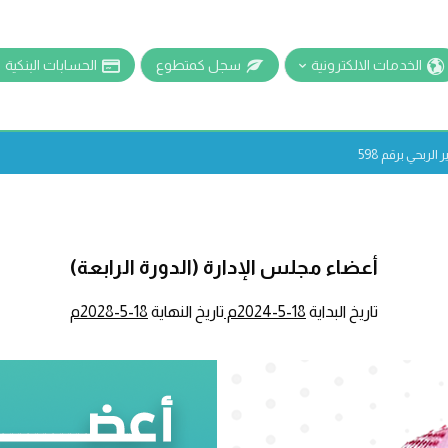
الخدمات الالكترونية
سجل كمتطوع
الحسابات البنكية
ربحي برقم 598
أعضاء مجلس الإدارة (الدورة الرابعة)
تاريخ البداية
18-5-2024م
تاريخ النهاية
18-5-2028م